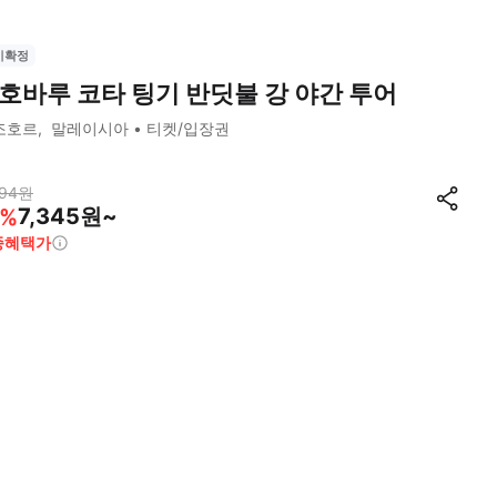
시확정
호바루 코타 팅기 반딧불 강 야간 투어
조호르
말레이시아
티켓/입장권
94
원
7,345원~
%
종혜택가