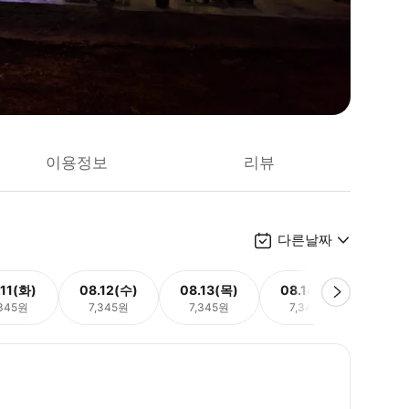
이용정보
리뷰
다른날짜
.11(화)
08.12(수)
08.13(목)
08.14(금)
08.
,345원
7,345원
7,345원
7,345원