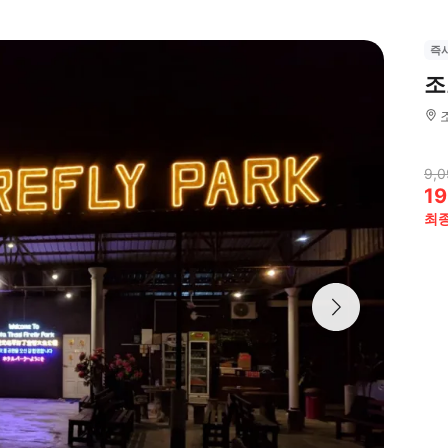
즉
조
9,0
19
최