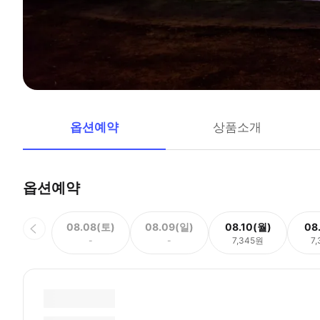
옵션예약
상품소개
옵션예약
08.08(토)
08.09(일)
08.10(월)
08
-
-
7,345원
7