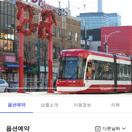
옵션예약
상품소개
이용정보
리뷰
옵션예약
다른날짜