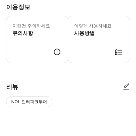
이용정보
- 추가정보 * Different accessibili
- 이용요건 * 일본 국적 여권 소지자는 
이런건 주의하세요
이렇게 사용하세요
- 예약확정 * 예약 후 24시간 이내
유의사항
사용방법
리뷰
NOL 인터파크투어
NOL
별
사
에서
점
진/
작성
높
동
된