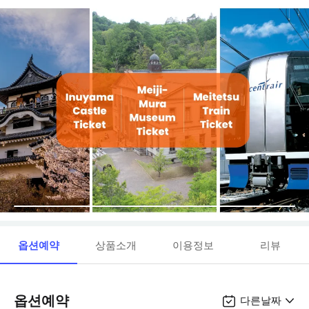
옵션예약
상품소개
이용정보
리뷰
옵션예약
다른날짜