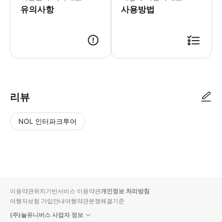
유의사항
사용방법
● 예약접수 후 확정이 되면 이용가능합니다. ● 바우처에 안내된 사용 방법
리뷰
NOL 인터파크투어
NOL
별
사
에서
점
진/
작성
높
동
된
은
영
리뷰
순
상
이용약관
위치기반서비스 이용약관
개인정보 처리방침
입니
여행자보험 가입안내
여행약관
분쟁해결기준
다.
(주)놀유니버스 사업자 정보