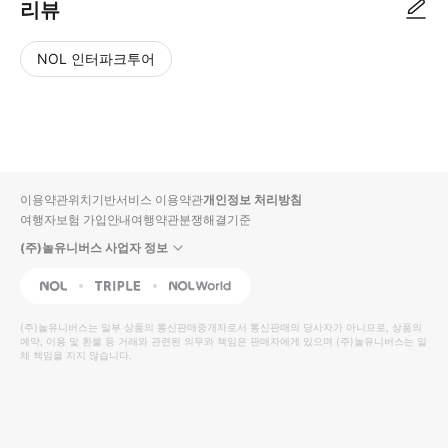
리뷰
NOL 인터파크투어
NOL
별
사
에서
점
진/
작성
높
동
된
은
영
리뷰
순
상
이용약관
위치기반서비스 이용약관
개인정보 처리방침
입니
여행자보험 가입안내
여행약관
분쟁해결기준
다.
(주)놀유니버스 사업자 정보
별
사
NOL
Triple
Interpark Global
점
진/
높
동
(주)놀유니버스
는 일부 상품의 통신판매중개자로서 통신판매의 당사자가 아니므로, 상품의
예약, 이용 및 환불 등 거래와 관련된 의무와 책임은 판매자에게 있으며
은
영
(주)놀유니버스
는 일
체 책임을 지지 않습니다.
순
상