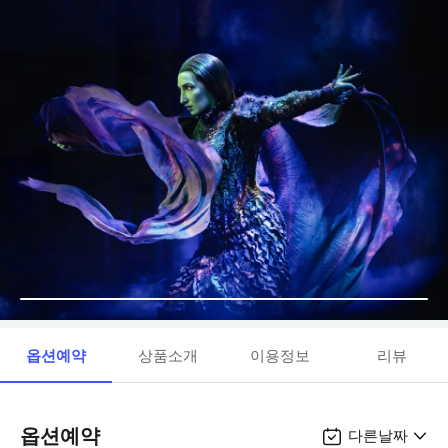
옵션예약
상품소개
이용정보
리뷰
옵션예약
다른날짜