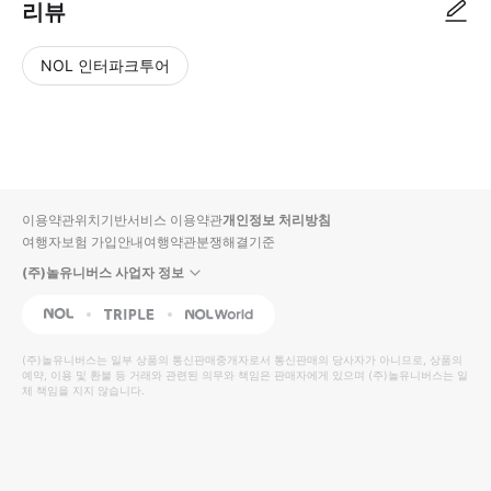
리뷰
NOL 인터파크투어
NOL
별
사
에서
점
진/
작성
높
동
된
은
영
리뷰
순
상
이용약관
위치기반서비스 이용약관
개인정보 처리방침
입니
여행자보험 가입안내
여행약관
분쟁해결기준
다.
(주)놀유니버스 사업자 정보
별
사
NOL
Triple
Interpark Global
점
진/
높
동
(주)놀유니버스
는 일부 상품의 통신판매중개자로서 통신판매의 당사자가 아니므로, 상품의
예약, 이용 및 환불 등 거래와 관련된 의무와 책임은 판매자에게 있으며
은
영
(주)놀유니버스
는 일
체 책임을 지지 않습니다.
순
상