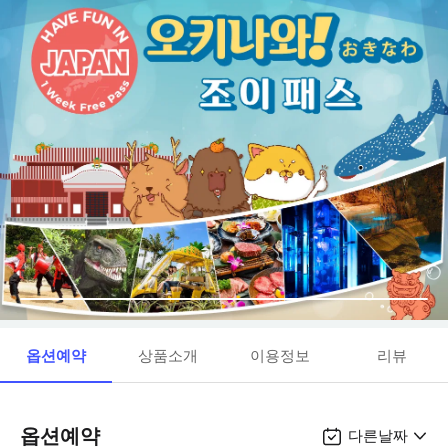
옵션예약
상품소개
이용정보
리뷰
옵션예약
다른날짜