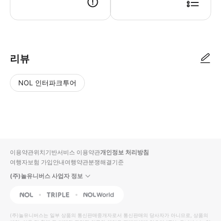
리뷰
NOL 인터파크투어
NOL
별
사
에서
점
진/
작성
높
동
된
은
영
리뷰
순
상
이용약관
위치기반서비스 이용약관
개인정보 처리방침
입니
여행자보험 가입안내
여행약관
분쟁해결기준
다.
(주)놀유니버스 사업자 정보
별
사
NOL
Triple
Interpark Global
점
진/
높
동
(주)놀유니버스
는 일부 상품의 통신판매중개자로서 통신판매의 당사자가 아니므로, 상품의