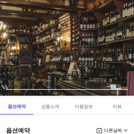
옵션예약
상품소개
이용정보
리뷰
옵션예약
다른날짜