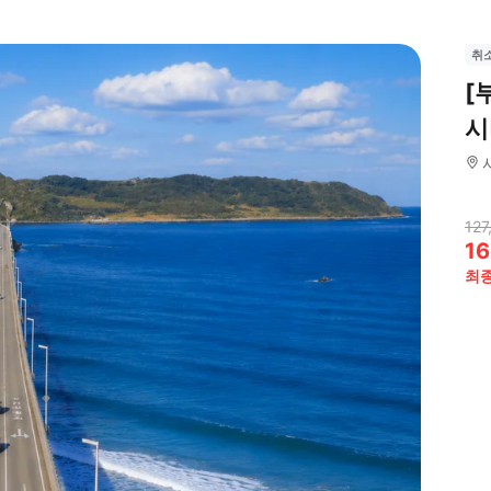
취
[
시
127
16
최