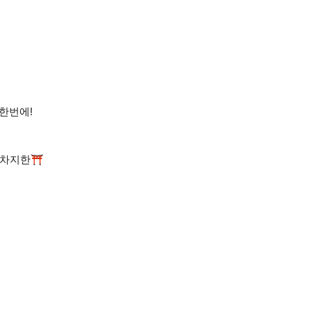
 한번에!
 차지한⛩️