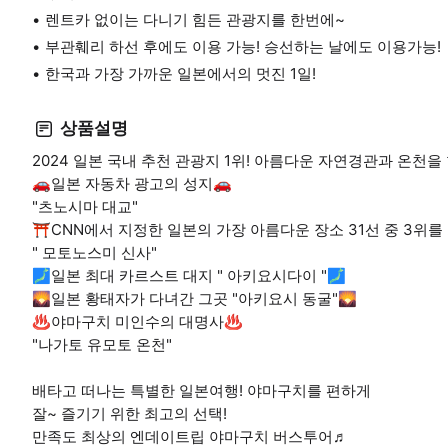
렌트카 없이는 다니기 힘든 관광지를 한번에~
부관훼리 하선 후에도 이용 가능! 승선하는 날에도 이용가능!
한국과 가장 가까운 일본에서의 멋진 1일!
상품설명
2024 일본 국내 추천 관광지 1위! 아름다운 자연경관과 온천을
🚗일본 자동차 광고의 성지🚗
"츠노시마 대교"
⛩️CNN에서 지정한 일본의 가장 아름다운 장소 31선 중 3위를
" 모토노스미 신사"
🗾일본 최대 카르스트 대지 " 아키요시다이 "🗾
🌄일본 황태자가 다녀간 그곳 "아키요시 동굴"🌄
♨️야마구치 미인수의 대명사♨️
"나가토 유모토 온천"
배타고 떠나는 특별한 일본여행! 야마구치를 편하게
잘~ 즐기기 위한 최고의 선택!
만족도 최상의 엔데이트립 야마구치 버스투어♬