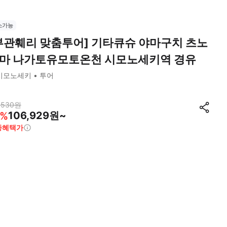
소가능
부관훼리 맞춤투어] 기타큐슈 야마구치 츠노
마 나가토유모토온천 시모노세키역 경유
시모노세키
투어
,530
원
106,929원~
%
종혜택가