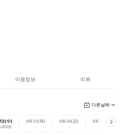
이용정보
리뷰
다른날짜
.12(수)
08.13(목)
08.14(금)
08.15(토)
08.
6,929원
-
-
-