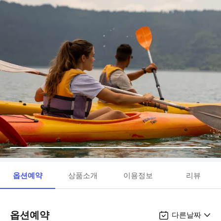
옵션예약
상품소개
이용정보
리뷰
옵션예약
다른날짜