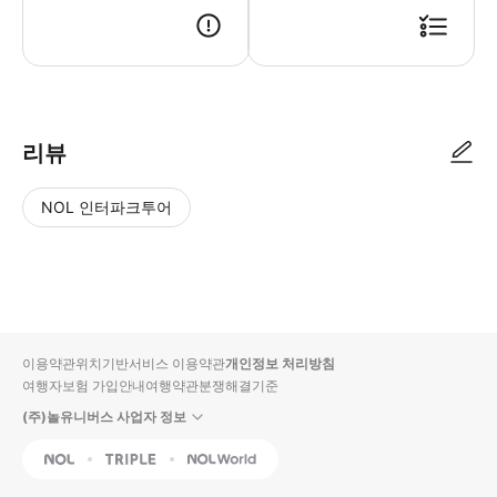
리뷰
NOL 인터파크투어
NOL
별
사
에서
점
진/
작성
높
동
된
은
영
리뷰
순
상
이용약관
위치기반서비스 이용약관
개인정보 처리방침
입니
여행자보험 가입안내
여행약관
분쟁해결기준
다.
(주)놀유니버스 사업자 정보
별
사
NOL
Triple
Interpark Global
점
진/