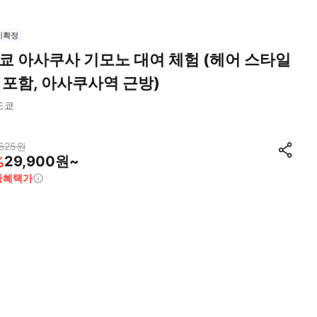
시확정
쿄 아사쿠사 기모노 대여 체험 (헤어 스타일
 포함, 아사쿠사역 근방)
도쿄
625
원
29,900원~
%
종혜택가