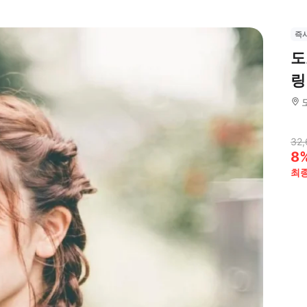
즉
도
링
32,
8
최