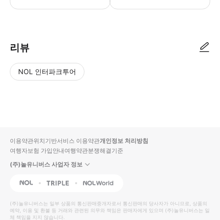
리뷰
NOL 인터파크투어
NOL
별
사
에서
점
진/
작성
높
동
된
은
영
리뷰
순
상
이용약관
위치기반서비스 이용약관
개인정보 처리방침
입니
여행자보험 가입안내
여행약관
분쟁해결기준
다.
(주)놀유니버스 사업자 정보
별
사
NOL
Triple
Interpark Global
점
진/
높
동
(주)놀유니버스
는 일부 상품의 통신판매중개자로서 통신판매의 당사자가 아니므로, 상품의
예약, 이용 및 환불 등 거래와 관련된 의무와 책임은 판매자에게 있으며
은
영
(주)놀유니버스
는 일
체 책임을 지지 않습니다.