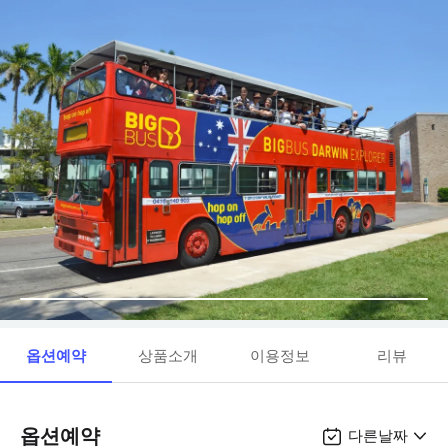
옵션예약
상품소개
이용정보
리뷰
옵션예약
다른날짜