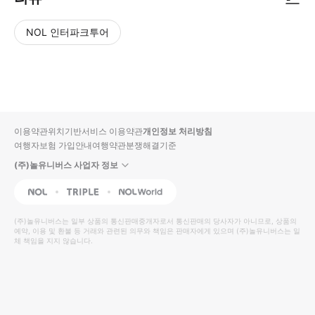
NOL 인터파크투어
NOL
별
사
에서
점
진/
작성
높
동
된
은
영
리뷰
순
상
이용약관
위치기반서비스 이용약관
개인정보 처리방침
입니
여행자보험 가입안내
여행약관
분쟁해결기준
다.
(주)놀유니버스 사업자 정보
별
사
NOL
Triple
Interpark Global
점
진/
높
동
(주)놀유니버스
는 일부 상품의 통신판매중개자로서 통신판매의 당사자가 아니므로, 상품의
예약, 이용 및 환불 등 거래와 관련된 의무와 책임은 판매자에게 있으며
은
영
(주)놀유니버스
는 일
체 책임을 지지 않습니다.
순
상