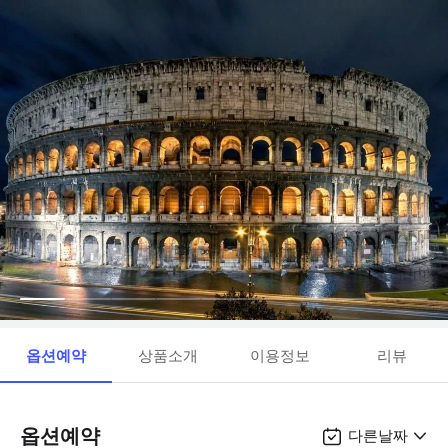
옵션예약
상품소개
이용정보
리뷰
옵션예약
다른날짜