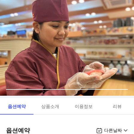
옵션예약
상품소개
이용정보
리뷰
옵션예약
다른날짜