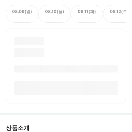
08.09(일)
08.10(월)
08.11(화)
08.12(수)
-
-
-
-
상품소개