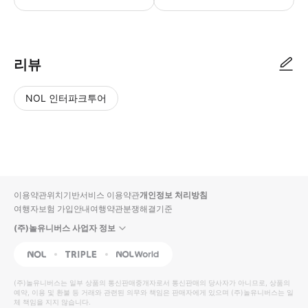
리뷰
NOL 인터파크투어
NOL
별
사
에서
점
진/
작성
높
동
된
은
영
리뷰
순
상
이용약관
위치기반서비스 이용약관
개인정보 처리방침
입니
여행자보험 가입안내
여행약관
분쟁해결기준
다.
(주)놀유니버스 사업자 정보
별
사
NOL
Triple
Interpark Global
점
진/
높
동
(주)놀유니버스
는 일부 상품의 통신판매중개자로서 통신판매의 당사자가 아니므로, 상품의
예약, 이용 및 환불 등 거래와 관련된 의무와 책임은 판매자에게 있으며
은
영
(주)놀유니버스
는 일
체 책임을 지지 않습니다.