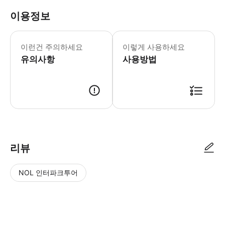
이용정보
월요일-일요일: 09:00-18:00 입장 마감:
* 40개 이상의 착시 회화 및 조각으
이런건 주의하세요
이렇게 사용하세요
- Insider Tips: * 입장 전에
유의사항
사용방법
리뷰
NOL 인터파크투어
NOL
별
사
에서
점
진/
작성
높
동