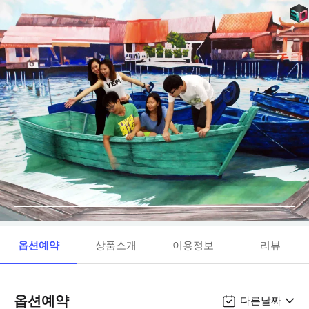
옵션예약
상품소개
이용정보
리뷰
옵션예약
다른날짜