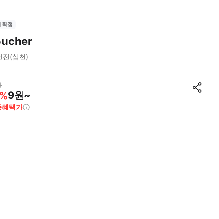
시확정
oucher
선전(심천)
원
9원~
%
종혜택가