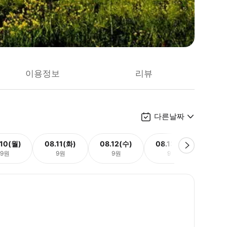
이용정보
리뷰
다른날짜
.10(월)
08.11(화)
08.12(수)
08.13(목)
08.
9원
9원
9원
9원