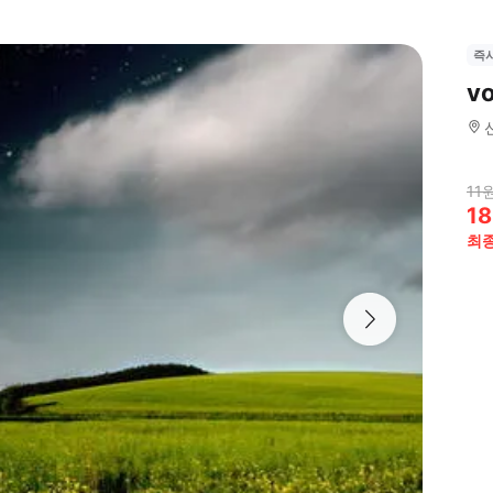
즉
v
11
18
최