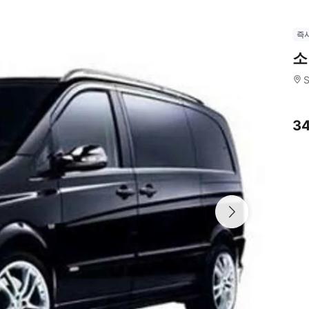
즉
소
S
3