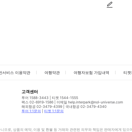
사진/동영상
사진/동영상
반서비스 이용약관
여행약관
여행자보험 가입내역
티켓
고객센터
투어 1588-3443
티켓 1544-1555
팩스 02-6919-1586
이메일 help.interpark@nol-universe.com
해외항공 02-3479-4399
국내항공 02-3479-4340
투어 1:1문의
티켓 1:1문의
므로, 상품의 예약, 이용 및 환불 등 거래와 관련된 의무와 책임은 판매자에게 있으