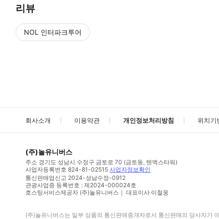
리뷰
NOL 인터파크투어
NOL
에서 작성된 리뷰 입니다.
별점 높은순
별점 높은순
회사소개
이용약관
개인정보처리방침
위치기
(주)놀유니버스
주소
경기도 성남시 수정구 금토로 70 (금토동, 텐엑스타워)
사업자등록번호
824-81-02515
사업자정보확인
통신판매업신고
2024-성남수정-0912
관광사업증 등록번호 : 제2024-000024호
호스팅서비스제공자 (주)놀유니버스｜ 대표이사 이철웅
(주)놀유니버스
는 일부 상품의 통신판매중개자로서 통신판매의 당사자가 아니