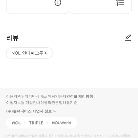
● 예약접수 후 확정이 되면 이용가능합니다. ● 바우처에 안내된 사용 방법
리뷰
NOL 인터파크투어
NOL
별
사
에서
점
진/
작성
높
동
된
은
영
리뷰
순
상
이용약관
위치기반서비스 이용약관
개인정보 처리방침
입니
여행자보험 가입안내
여행약관
분쟁해결기준
다.
(주)놀유니버스 사업자 정보
별
사
NOL
Triple
Interpark Global
점
진/
높
동
(주)놀유니버스
는 일부 상품의 통신판매중개자로서 통신판매의 당사자가 아니므로, 상품의