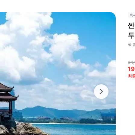
즉
싼
투
34,
19
최