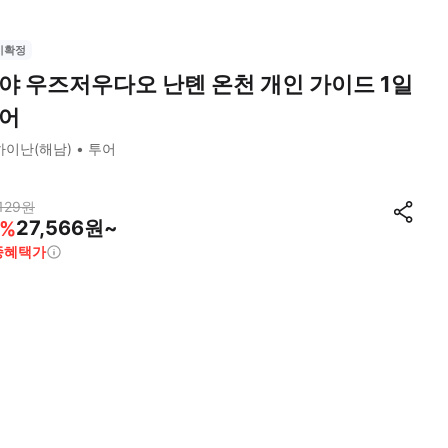
시확정
야 우즈저우다오 난톈 온천 개인 가이드 1일
어
하이난(해남)
투어
129
원
27,566원~
%
종혜택가