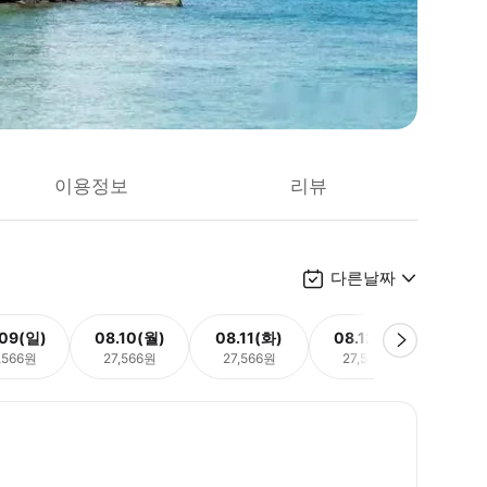
이용정보
리뷰
다른날짜
.09(일)
08.10(월)
08.11(화)
08.12(수)
08.
,566원
27,566원
27,566원
27,566원
27,