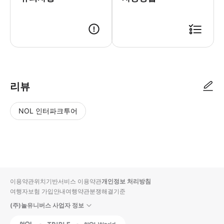
리뷰
NOL 인터파크투어
NOL
별
사
에서
점
진/
작성
높
동
된
은
영
리뷰
순
상
이용약관
위치기반서비스 이용약관
개인정보 처리방침
입니
여행자보험 가입안내
여행약관
분쟁해결기준
다.
(주)놀유니버스 사업자 정보
별
사