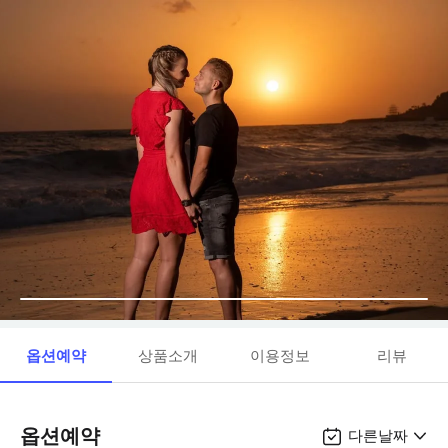
옵션예약
상품소개
이용정보
리뷰
옵션예약
다른날짜