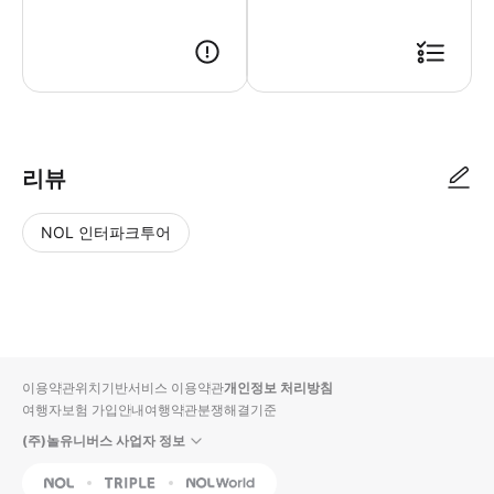
리뷰
NOL 인터파크투어
NOL
별
사
에서
점
진/
작성
높
동
된
은
영
리뷰
순
상
이용약관
위치기반서비스 이용약관
개인정보 처리방침
입니
여행자보험 가입안내
여행약관
분쟁해결기준
다.
(주)놀유니버스 사업자 정보
별
사
NOL
Triple
Interpark Global