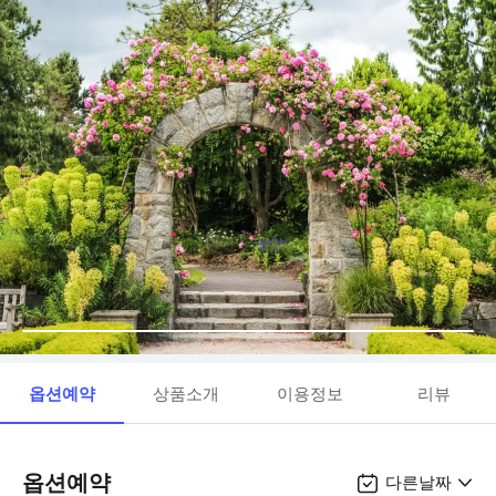
옵션예약
상품소개
이용정보
리뷰
옵션예약
다른날짜