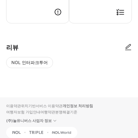
리뷰
NOL 인터파크투어
NOL
별
사
에서
점
진/
작성
높
동
된
은
영
리뷰
순
상
이용약관
위치기반서비스 이용약관
개인정보 처리방침
입니
여행자보험 가입안내
여행약관
분쟁해결기준
다.
(주)놀유니버스 사업자 정보
별
사
NOL
Triple
Interpark Global
점
진/