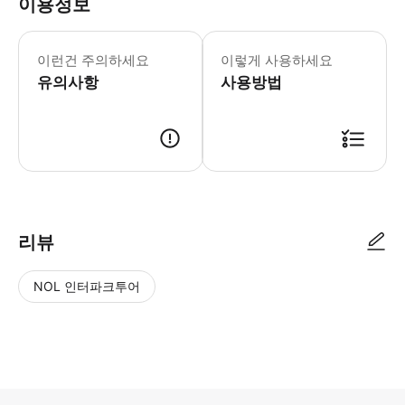
이용정보
통행료: 실비 정산
- 차량 정보 * 차량 모델: 이코노미 5인승
이런건 주의하세요
이렇게 사용하세요
- 추가정보 * 아동용 카시트 1개는 탑
유의사항
사용방법
리뷰
NOL 인터파크투어
NOL
별
사
에서
점
진/
작성
높
동
된
은
영
리뷰