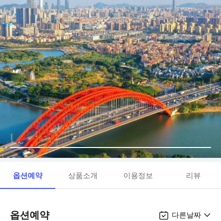
옵션예약
상품소개
이용정보
리뷰
옵션예약
다른날짜