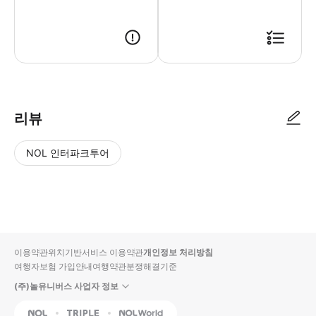
▶ 사용방법 매직 마이크 극장 입구에서 모바일 바우처를 스캔하세요.
리뷰
NOL 인터파크투어
NOL
별
사
에서
점
진/
작성
높
동
된
은
영
리뷰
순
상
이용약관
위치기반서비스 이용약관
개인정보 처리방침
입니
여행자보험 가입안내
여행약관
분쟁해결기준
다.
(주)놀유니버스 사업자 정보
별
사