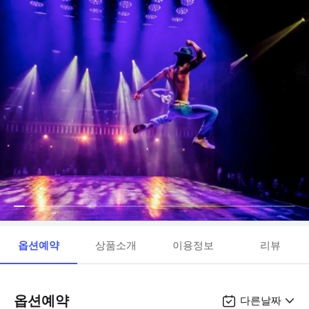
옵션예약
상품소개
이용정보
리뷰
옵션예약
다른날짜