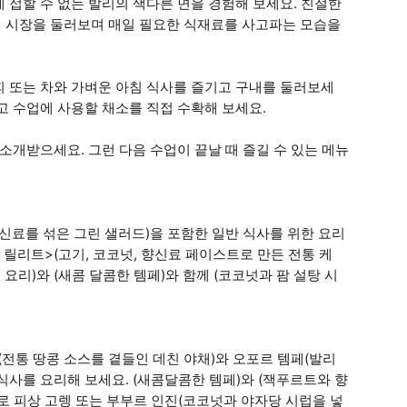
 접할 수 없는 발리의 색다른 면을 경험해 보세요. 친절한
 시장을 둘러보며 매일 필요한 식재료를 사고파는 모습을
피 또는 차와 가벼운 아침 식사를 즐기고 구내를 둘러보세
고 수업에 사용할 채소를 직접 수확해 보세요.
소개받으세요. 그런 다음 수업이 끝날 때 즐길 수 있는 메뉴
신료를 섞은 그린 샐러드)을 포함한 일반 식사를 위한 요리
 릴리트>(고기, 코코넛, 향신료 페이스트로 만든 전통 케
요리)와 (새콤 달콤한 템페)와 함께 (코코넛과 팜 설탕 시
(전통 땅콩 소스를 곁들인 데친 야채)와 오포르 템페(발리
 식사를 요리해 보세요. (새콤달콤한 템페)와 (잭푸르트와 향
로 피상 고렝 또는 부부르 인진(코코넛과 야자당 시럽을 넣