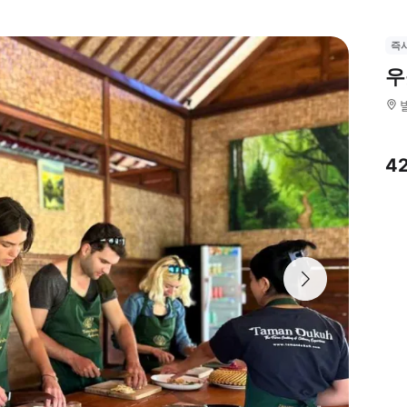
즉
우
4