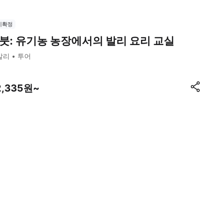
시확정
붓: 유기농 농장에서의 발리 요리 교실
발리
투어
2,335원~