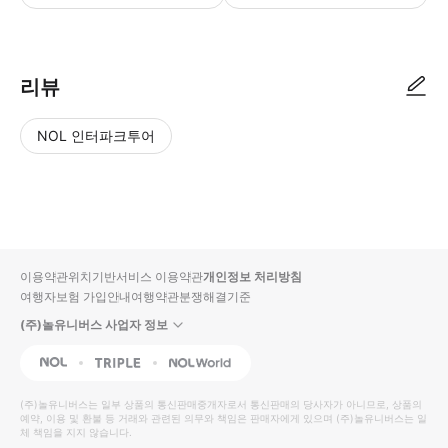
리뷰
NOL 인터파크투어
NOL
별
사
에서
점
진/
작성
높
동
된
은
영
리뷰
순
상
이용약관
위치기반서비스 이용약관
개인정보 처리방침
입니
여행자보험 가입안내
여행약관
분쟁해결기준
다.
(주)놀유니버스 사업자 정보
별
사
NOL
Triple
Interpark Global
점
진/
높
동
(주)놀유니버스
는 일부 상품의 통신판매중개자로서 통신판매의 당사자가 아니므로, 상품의
예약, 이용 및 환불 등 거래와 관련된 의무와 책임은 판매자에게 있으며
은
영
(주)놀유니버스
는 일
체 책임을 지지 않습니다.
순
상