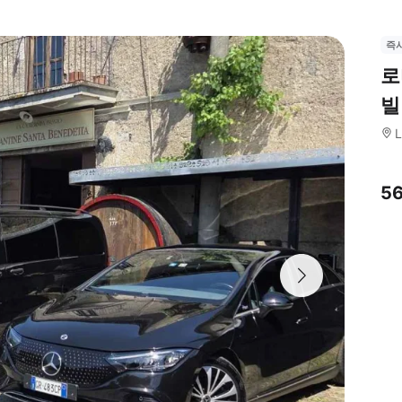
즉
로
빌
L
5