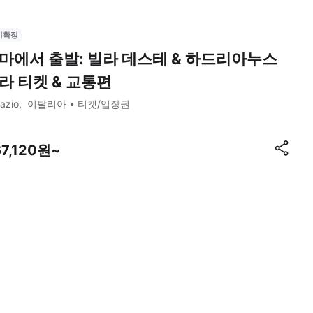
시확정
마에서 출발: 빌라 데스테 & 하드리아누스
라 티켓 & 교통편
azio
이탈리아
티켓/입장권
67,120원~