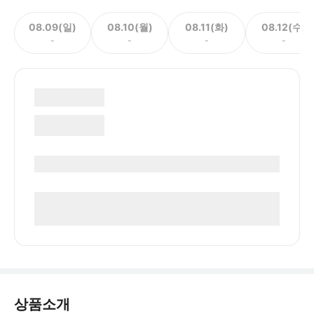
08.09(일)
08.10(월)
08.11(화)
08.12(수)
-
-
-
-
상품소개