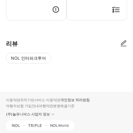
리뷰
NOL 인터파크투어
NOL
별
사
에서
점
진/
작성
높
동
된
은
영
리뷰
순
상
이용약관
위치기반서비스 이용약관
개인정보 처리방침
입니
여행자보험 가입안내
여행약관
분쟁해결기준
다.
(주)놀유니버스 사업자 정보
별
사
NOL
Triple
Interpark Global
점
진/