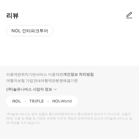
리뷰
NOL 인터파크투어
NOL
별
사
에서
점
진/
작성
높
동
된
은
영
리뷰
순
상
이용약관
위치기반서비스 이용약관
개인정보 처리방침
입니
여행자보험 가입안내
여행약관
분쟁해결기준
다.
(주)놀유니버스 사업자 정보
별
사
NOL
Triple
Interpark Global
점
진/
높
동
(주)놀유니버스
는 일부 상품의 통신판매중개자로서 통신판매의 당사자가 아니므로, 상품의
예약, 이용 및 환불 등 거래와 관련된 의무와 책임은 판매자에게 있으며
은
영
(주)놀유니버스
는 일
체 책임을 지지 않습니다.
순
상