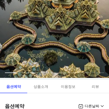
옵션예약
상품소개
이용정보
리뷰
옵션예약
다른날짜