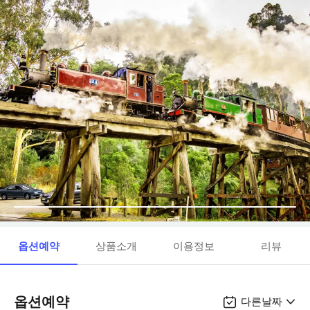
옵션예약
상품소개
이용정보
리뷰
옵션예약
다른날짜