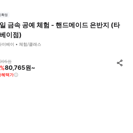
시확정
일 금속 공예 체험 - 핸드메이드 은반지 (타
베이점)
타이베이
체험/클래스
,995
원
80,765원~
%
종혜택가