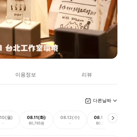
이용정보
리뷰
다른날짜
.10(월)
08.11(화)
08.12(수)
08.13(목)
08.
-
80,765원
-
80,765원
80,