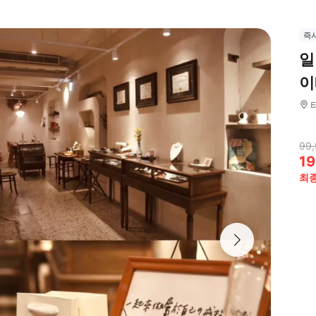
즉
일
이
99
19
최