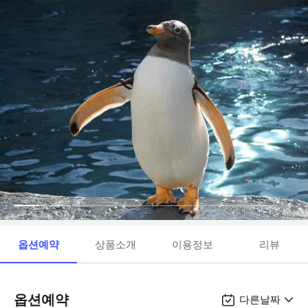
옵션예약
상품소개
이용정보
리뷰
옵션예약
다른날짜