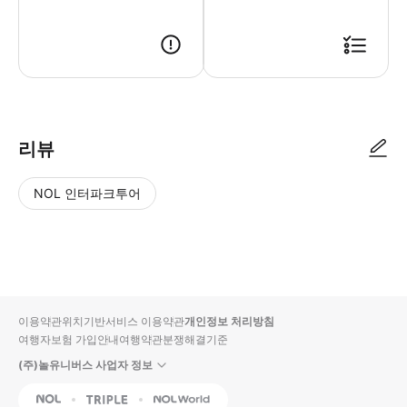
1. 상품 구매 후 예약 확정 시, 등록된 이메일로 바우처가 발송됩니다. 2.
리뷰
NOL 인터파크투어
NOL
별
사
에서
점
진/
작성
높
동
된
은
영
리뷰
순
상
이용약관
위치기반서비스 이용약관
개인정보 처리방침
입니
여행자보험 가입안내
여행약관
분쟁해결기준
다.
(주)놀유니버스 사업자 정보
별
사
NOL
Triple
Interpark Global