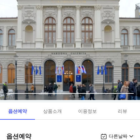
옵션예약
상품소개
이용정보
리뷰
옵션예약
다른날짜