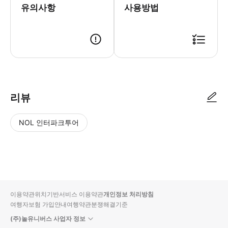
유의사항
사용방법
리뷰
NOL 인터파크투어
NOL
별
사
에서
점
진/
작성
높
동
된
은
영
리뷰
순
상
이용약관
위치기반서비스 이용약관
개인정보 처리방침
입니
여행자보험 가입안내
여행약관
분쟁해결기준
다.
(주)놀유니버스 사업자 정보