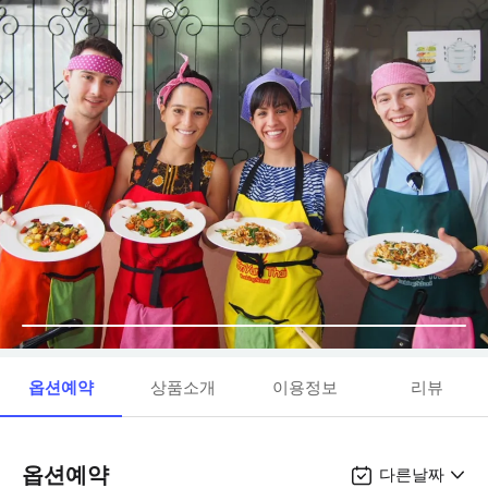
옵션예약
상품소개
이용정보
리뷰
옵션예약
다른날짜