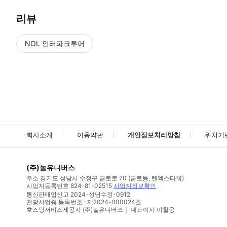
리뷰
NOL 인터파크투어
NOL
에서 작성된 리뷰 입니다.
별점 높은순
별점 높은순
회사소개
이용약관
개인정보처리방침
위치기
(주)놀유니버스
주소
경기도 성남시 수정구 금토로 70 (금토동, 텐엑스타워)
사업자등록번호
824-81-02515
사업자정보확인
통신판매업신고
2024-성남수정-0912
관광사업증 등록번호 : 제2024-000024호
호스팅서비스제공자 (주)놀유니버스｜ 대표이사 이철웅