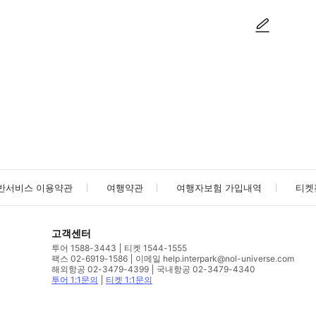
사진/동영상
사진/동영상
반서비스 이용약관
여행약관
여행자보험 가입내역
티켓
고객센터
투어 1588-3443
티켓 1544-1555
팩스 02-6919-1586
이메일 help.interpark@nol-universe.com
해외항공 02-3479-4399
국내항공 02-3479-4340
투어 1:1문의
티켓 1:1문의