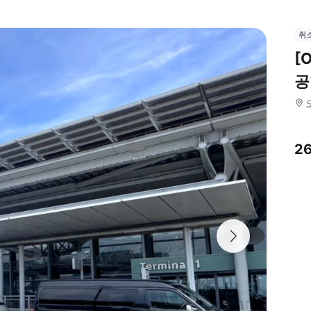
취
[
공
2