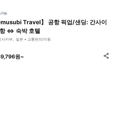
소가능
Omusubi Travel】 공항 픽업/샌딩: 간사이
항 ⇔ 숙박 호텔
오사카부
일본
교통편의/이동
69,796원~