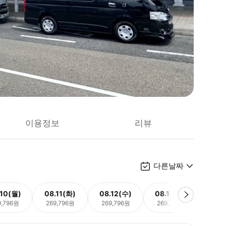
이용정보
리뷰
다른날짜
.10(월)
08.11(화)
08.12(수)
08.13(목)
08.
9,796원
269,796원
269,796원
269,796원
269