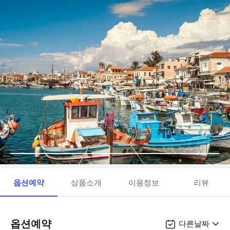
옵션예약
상품소개
이용정보
리뷰
옵션예약
다른날짜