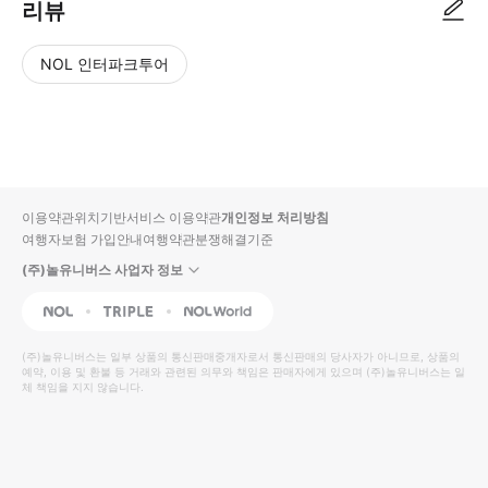
리뷰
NOL 인터파크투어
NOL
별
사
에서
점
진/
작성
높
동
된
은
영
리뷰
순
상
이용약관
위치기반서비스 이용약관
개인정보 처리방침
입니
여행자보험 가입안내
여행약관
분쟁해결기준
다.
(주)놀유니버스 사업자 정보
별
사
NOL
Triple
Interpark Global
점
진/
높
동
(주)놀유니버스
는 일부 상품의 통신판매중개자로서 통신판매의 당사자가 아니므로, 상품의
예약, 이용 및 환불 등 거래와 관련된 의무와 책임은 판매자에게 있으며
은
영
(주)놀유니버스
는 일
체 책임을 지지 않습니다.
순
상