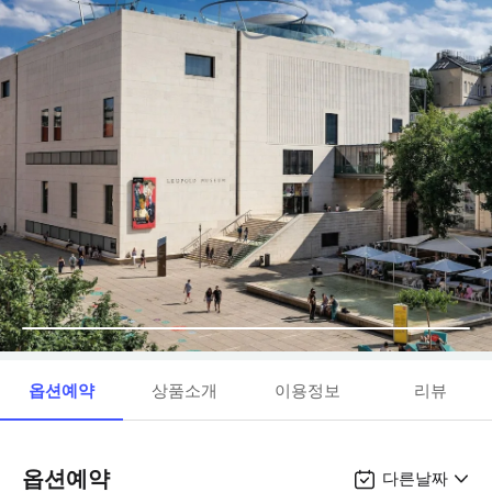
옵션예약
상품소개
이용정보
리뷰
옵션예약
다른날짜