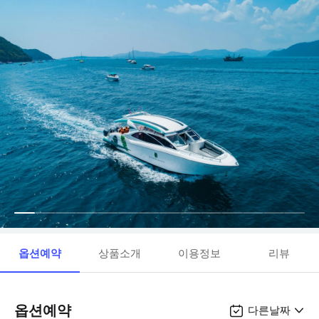
옵션예약
상품소개
이용정보
리뷰
옵션예약
다른날짜