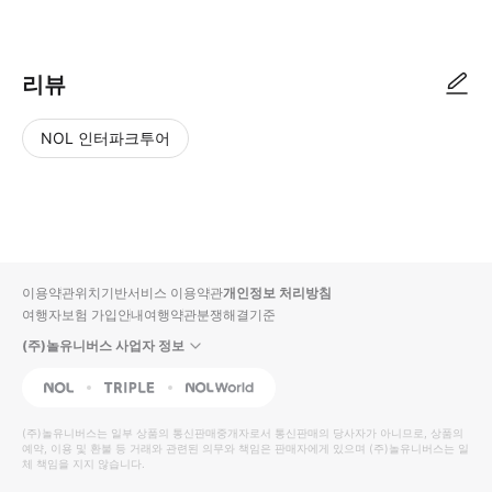
● 예약접수 후 확정이 되면 이용가능합니다. ● 바우처에 안내된 사용 방법
리뷰
NOL 인터파크투어
NOL
별
사
에서
점
진/
작성
높
동
된
은
영
리뷰
순
상
이용약관
위치기반서비스 이용약관
개인정보 처리방침
입니
여행자보험 가입안내
여행약관
분쟁해결기준
다.
(주)놀유니버스 사업자 정보
별
사
NOL
Triple
Interpark Global
점
진/
높
동
(주)놀유니버스
는 일부 상품의 통신판매중개자로서 통신판매의 당사자가 아니므로, 상품의
예약, 이용 및 환불 등 거래와 관련된 의무와 책임은 판매자에게 있으며
은
영
(주)놀유니버스
는 일
체 책임을 지지 않습니다.
순
상