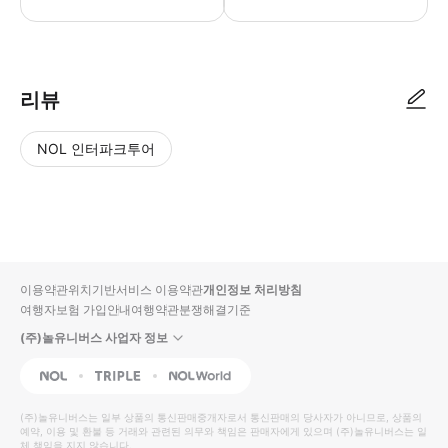
● 예약접수 후 확정이 되면 이용가능합니다. ● 바우처에 안내된 사용 방법
리뷰
NOL 인터파크투어
NOL
별
사
에서
점
진/
작성
높
동
된
은
영
리뷰
순
상
이용약관
위치기반서비스 이용약관
개인정보 처리방침
입니
여행자보험 가입안내
여행약관
분쟁해결기준
다.
(주)놀유니버스 사업자 정보
별
사
NOL
Triple
Interpark Global
점
진/
높
동
(주)놀유니버스
는 일부 상품의 통신판매중개자로서 통신판매의 당사자가 아니므로, 상품의
예약, 이용 및 환불 등 거래와 관련된 의무와 책임은 판매자에게 있으며
은
영
(주)놀유니버스
는 일
체 책임을 지지 않습니다.