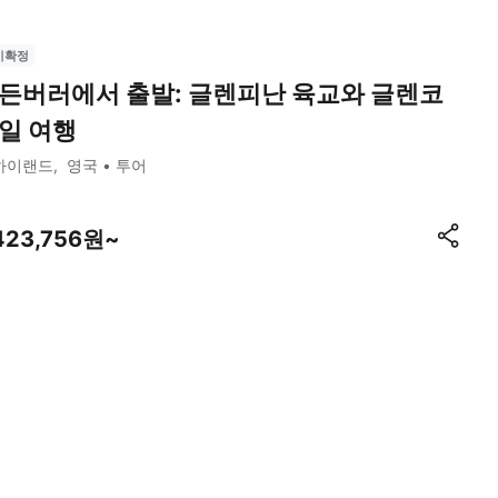
시확정
든버러에서 출발: 글렌피난 육교와 글렌코
일 여행
하이랜드
영국
투어
423,756원~