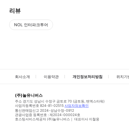
리뷰
NOL 인터파크투어
NOL
에서 작성된 리뷰 입니다.
별점 높은순
별점 높은순
회사소개
이용약관
개인정보처리방침
위치기
(주)놀유니버스
주소
경기도 성남시 수정구 금토로 70 (금토동, 텐엑스타워)
사업자등록번호
824-81-02515
사업자정보확인
통신판매업신고
2024-성남수정-0912
관광사업증 등록번호 : 제2024-000024호
호스팅서비스제공자 (주)놀유니버스｜ 대표이사 이철웅