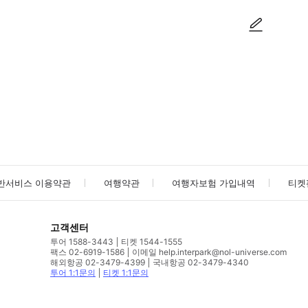
사진/동영상
사진/동영상
반서비스 이용약관
여행약관
여행자보험 가입내역
티켓
고객센터
투어 1588-3443
티켓 1544-1555
팩스 02-6919-1586
이메일 help.interpark@nol-universe.com
해외항공 02-3479-4399
국내항공 02-3479-4340
투어 1:1문의
티켓 1:1문의