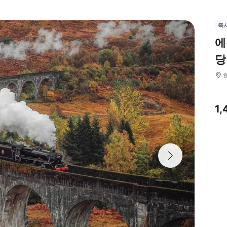
즉
에
당
1,