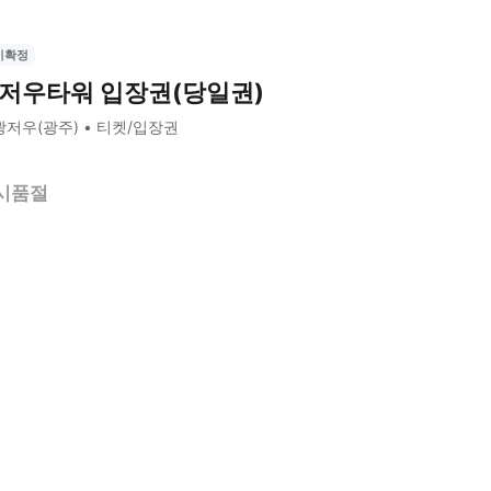
시확정
저우타워 입장권(당일권)
광저우(광주)
티켓/입장권
시품절