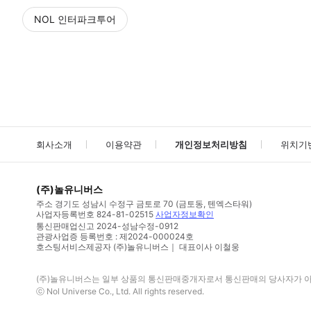
NOL 인터파크투어
NOL
에서 작성된 리뷰 입니다.
별점 높은순
별점 높은순
회사소개
이용약관
개인정보처리방침
위치기
(주)놀유니버스
주소
경기도 성남시 수정구 금토로 70 (금토동, 텐엑스타워)
사업자등록번호
824-81-02515
사업자정보확인
통신판매업신고
2024-성남수정-0912
관광사업증 등록번호 : 제2024-000024호
호스팅서비스제공자 (주)놀유니버스｜ 대표이사 이철웅
(주)놀유니버스
는 일부 상품의 통신판매중개자로서 통신판매의 당사자가 아니
ⓒ
Nol Universe Co
., Ltd. All rights reserved.