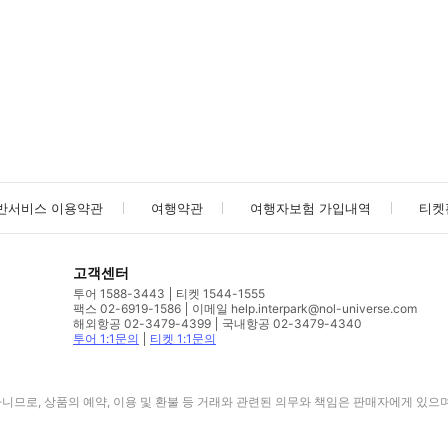
사진/동영상
사진/동영상
반서비스 이용약관
여행약관
여행자보험 가입내역
티켓
고객센터
투어 1588-3443
티켓 1544-1555
팩스 02-6919-1586
이메일 help.interpark@nol-universe.com
해외항공 02-3479-4399
국내항공 02-3479-4340
투어 1:1문의
티켓 1:1문의
므로, 상품의 예약, 이용 및 환불 등 거래와 관련된 의무와 책임은 판매자에게 있으