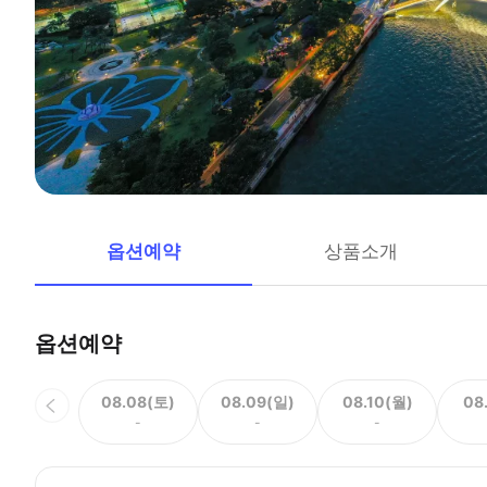
옵션예약
상품소개
옵션예약
08.08(토)
08.09(일)
08.10(월)
08
-
-
-