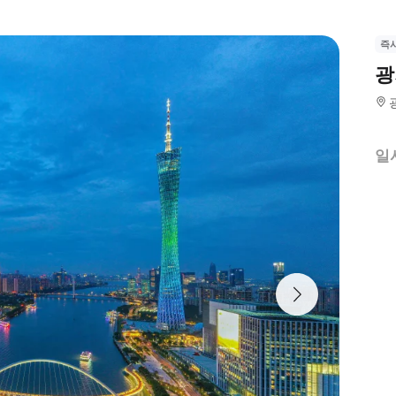
즉
광
일