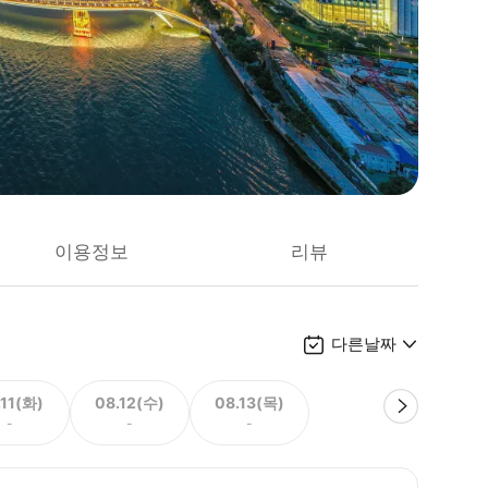
이용정보
리뷰
다른날짜
.11(화)
08.12(수)
08.13(목)
-
-
-