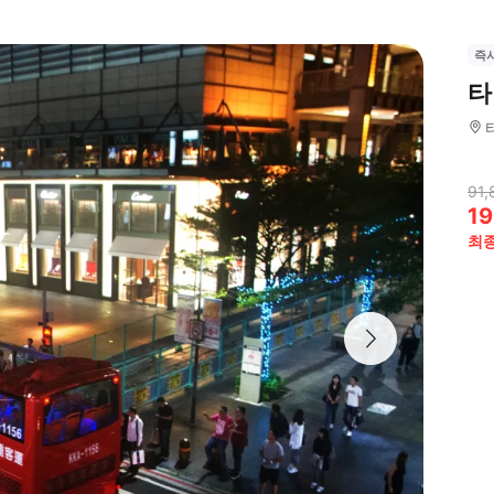
즉
타
91,
19
최