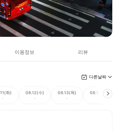
이용정보
리뷰
다른날짜
.11(화)
08.12(수)
08.13(목)
08.14(금)
08.
-
-
-
-