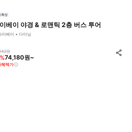
시확정
이베이 야경 & 로맨틱 2층 버스 투어
타이베이
다이닝
842
원
74,180원~
%
종혜택가