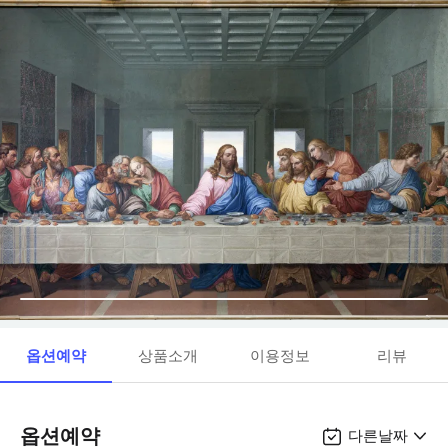
옵션예약
상품소개
이용정보
리뷰
옵션예약
다른날짜