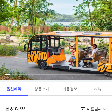
옵션예약
상품소개
이용정보
리뷰
옵션예약
다른날짜