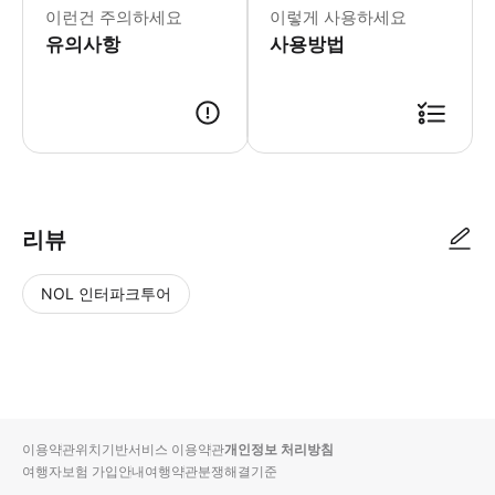
이런건 주의하세요
이렇게 사용하세요
유의사항
사용방법
리뷰
NOL 인터파크투어
NOL
별
사
에서
점
진/
작성
높
동
된
은
영
리뷰
순
상
이용약관
위치기반서비스 이용약관
개인정보 처리방침
입니
여행자보험 가입안내
여행약관
분쟁해결기준
다.