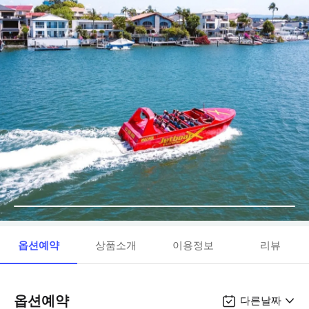
옵션예약
상품소개
이용정보
리뷰
옵션예약
다른날짜