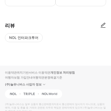
리뷰
NOL 인터파크투어
NOL
별
사
에서
점
진/
작성
높
동
된
은
영
리뷰
순
상
이용약관
위치기반서비스 이용약관
개인정보 처리방침
입니
여행자보험 가입안내
여행약관
분쟁해결기준
다.
(주)놀유니버스 사업자 정보
별
사
NOL
Triple
Interpark Global
점
진/
높
동
(주)놀유니버스
는 일부 상품의 통신판매중개자로서 통신판매의 당사자가 아니므로, 상품의
예약, 이용 및 환불 등 거래와 관련된 의무와 책임은 판매자에게 있으며
은
영
(주)놀유니버스
는 일