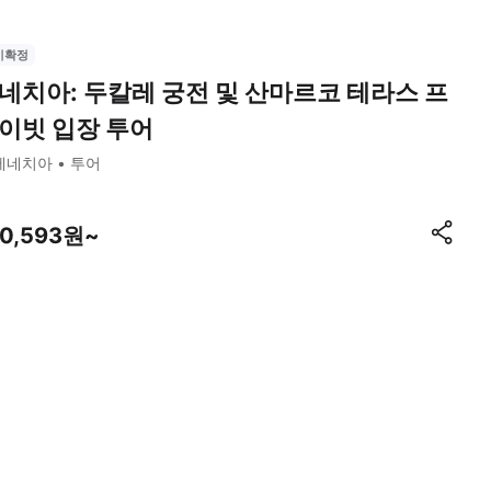
시확정
네치아: 두칼레 궁전 및 산마르코 테라스 프
이빗 입장 투어
베네치아
투어
60,593원~