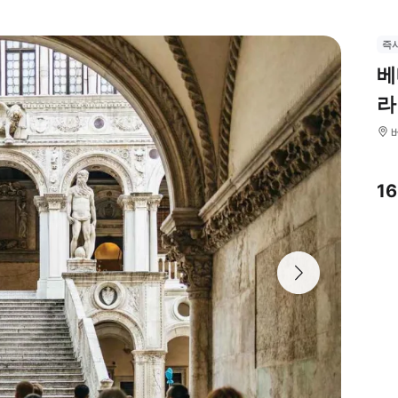
즉
베
라
1