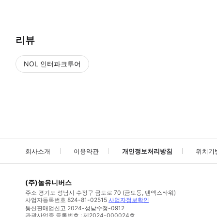
리뷰
NOL 인터파크투어
NOL
에서 작성된 리뷰 입니다.
별점 높은순
별점 높은순
회사소개
이용약관
개인정보처리방침
위치기
(주)놀유니버스
주소
경기도 성남시 수정구 금토로 70 (금토동, 텐엑스타워)
사업자등록번호
824-81-02515
사업자정보확인
통신판매업신고
2024-성남수정-0912
관광사업증 등록번호 : 제2024-000024호