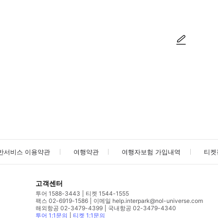
사진/동영상
사진/동영상
반서비스 이용약관
여행약관
여행자보험 가입내역
티켓
고객센터
투어 1588-3443
티켓 1544-1555
팩스 02-6919-1586
이메일 help.interpark@nol-universe.com
해외항공 02-3479-4399
국내항공 02-3479-4340
투어 1:1문의
티켓 1:1문의