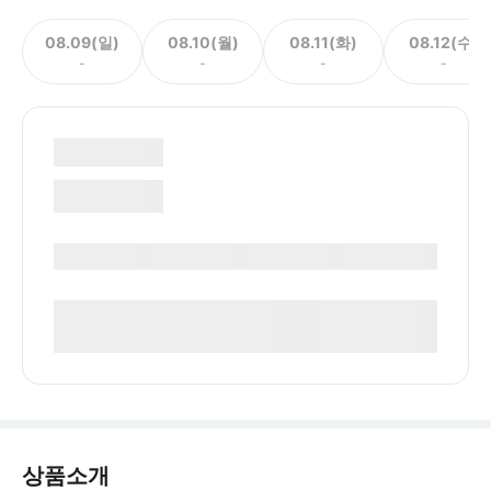
08.09(일)
08.10(월)
08.11(화)
08.12(수)
-
-
-
-
상품소개