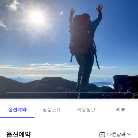
옵션예약
상품소개
이용정보
리뷰
옵션예약
다른날짜