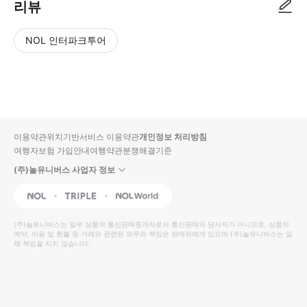
리뷰
NOL 인터파크투어
NOL
별
사
에서
점
진/
작성
높
동
된
은
영
리뷰
순
상
이용약관
위치기반서비스 이용약관
개인정보 처리방침
입니
여행자보험 가입안내
여행약관
분쟁해결기준
다.
(주)놀유니버스 사업자 정보
별
사
NOL
Triple
Interpark Global
점
진/
높
동
(주)놀유니버스
는 일부 상품의 통신판매중개자로서 통신판매의 당사자가 아니므로, 상품의
예약, 이용 및 환불 등 거래와 관련된 의무와 책임은 판매자에게 있으며
은
영
(주)놀유니버스
는 일
체 책임을 지지 않습니다.
순
상