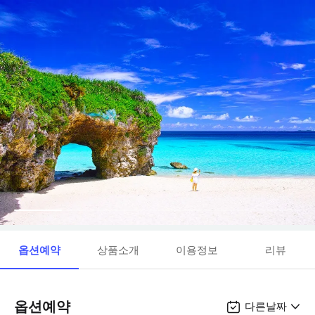
옵션예약
상품소개
이용정보
리뷰
옵션예약
다른날짜