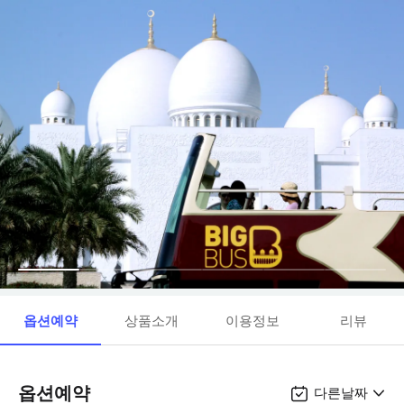
옵션예약
상품소개
이용정보
리뷰
옵션예약
다른날짜